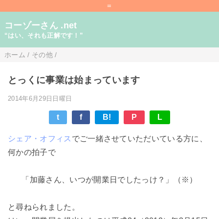
=
コーゾーさん .net
“はい、それも正解です！”
ホーム
/
その他
/
とっくに事業は始まっています
2014年6月29日日曜日
t
f
B!
P
L
シェア・オフィス
でご一緒させていただいている方に、
何かの拍子で
「加藤さん、いつが開業日でしたっけ？」（※）
と尋ねられました。