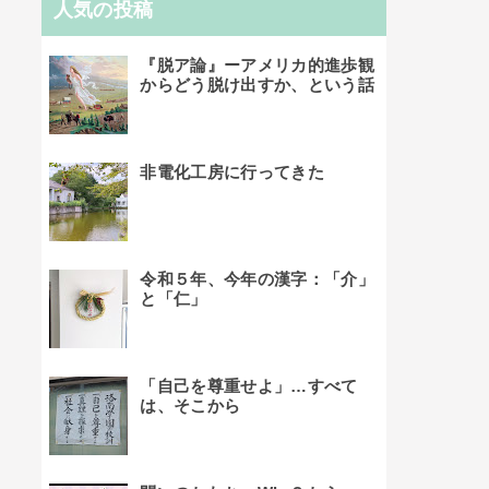
人気の投稿
『脱ア論』ーアメリカ的進歩観
からどう脱け出すか、という話
非電化工房に行ってきた
令和５年、今年の漢字：「介」
と「仁」
「自己を尊重せよ」…すべて
は、そこから