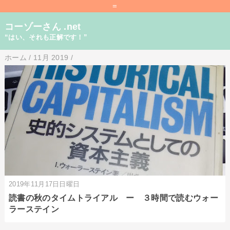
=
コーゾーさん .net
“はい、それも正解です！”
ホーム
/
11月 2019
/
2019年11月17日日曜日
読書の秋のタイムトライアル ー ３時間で読むウォー
ラーステイン