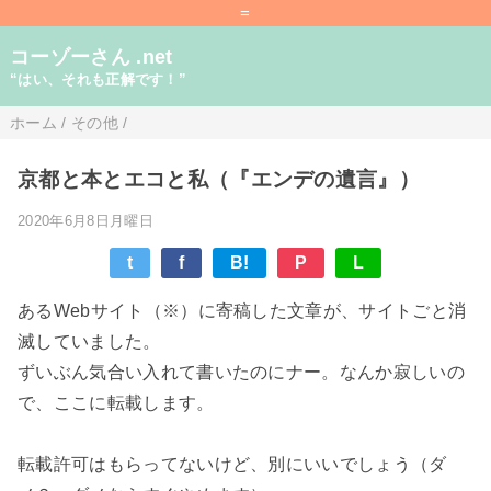
=
コーゾーさん .net
“はい、それも正解です！”
ホーム
/
その他
/
京都と本とエコと私（『エンデの遺言』）
2020年6月8日月曜日
t
f
B!
P
L
あるWebサイト（※）に寄稿した文章が、サイトごと消
滅していました。
ずいぶん気合い入れて書いたのにナー。なんか寂しいの
で、ここに転載します。
転載許可はもらってないけど、別にいいでしょう（ダ