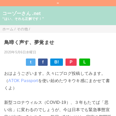
=
コーゾーさん .net
“はい、それも正解です！”
ホーム
/
その他
/
鳥啼く声す、夢覚ませ
2020年5月6日水曜日
t
f
B!
P
L
おはようございます。久々にブログ投稿してみます。
（
ATOK Passport
を使い始めたウキウキ感にまかせて書
くよ）
新型コロナウィルス（COVID-19）、３年もたてば「思
い出」に変わるのでしょうが、今は日本でも緊急事態宣