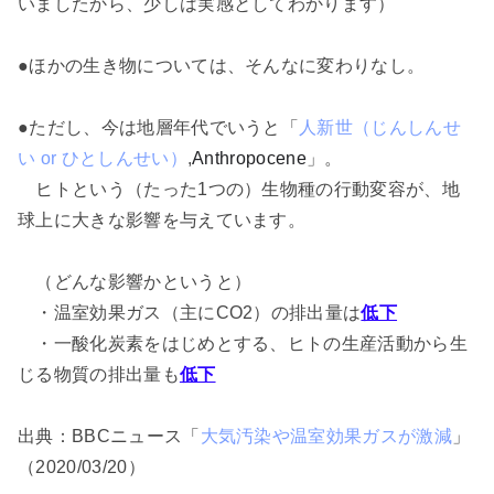
いましたから、少しは実感としてわかります）
●ほかの生き物については、そんなに変わりなし。
●ただし、今は地層年代でいうと「
人新世（じんしんせ
い or ひとしんせい）
,
Anthropocene
」。
ヒトという（たった1つの）生物種の行動変容が、地
球上に大きな影響を与えています。
（どんな影響かというと）
・温室効果ガス（主にCO2）の排出量は
低下
・一酸化炭素をはじめとする、ヒトの生産活動から生
じる物質の排出量も
低下
出典：BBCニュース「
大気汚染や温室効果ガスが激減
」
（2020/03/20）