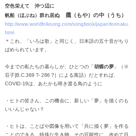
空色栄えて 沖つ辺に
ぬ 靄（もや）の中（うち）
帆船（ほぶね）群れ居
http://www.worldfolksong.com/songbook/japan/torinaku.
html
＊これ、「いろは歌」と同じく、日本語の五十音がちり
ばめられています。
今までの私たちの暮らしが、ひとつの「
胡蝶の夢
」（※
荘子[B.C.369 ?- 286 ?］による寓話）だとすれば、
COVID-19は、あたかも啼き渡る鳥のように
・ヒトの皆さん、この機会に、新しい「夢」を描くのも
いいんじゃない？
・ヒトは、ことばや図像を用いて「共に描く夢」を作る
ことのできる、特殊な生き物。その可能性に、改めて目