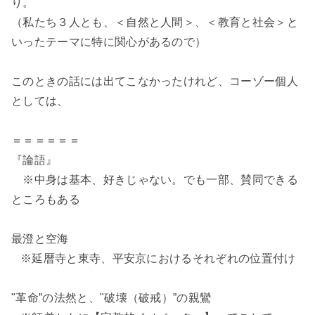
り。
（私たち３人とも、＜自然と人間＞、＜教育と社会＞と
いったテーマに特に関心があるので）
このときの話には出てこなかったけれど、コーゾー個人
としては、
＝＝＝＝＝＝
『論語』
※中身は基本、好きじゃない。でも一部、賛同できる
ところもある
最澄と空海
※延暦寺と東寺、平安京におけるそれぞれの位置付け
"革命”の法然と、"破壊（破戒）
”の
親鸞