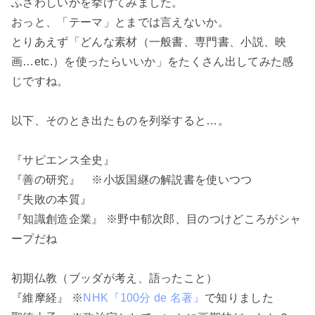
ふさわしいかを挙げてみました。
おっと、「テーマ」とまでは言えないか。
とりあえず「どんな素材（一般書、専門書、小説、映
画…etc.）を使ったらいいか」をたくさん出してみた感
じですね。
以下、そのとき出たものを列挙すると…。
『サピエンス全史』
『善の研究』 ※小坂国継の解説書を使いつつ
『失敗の本質』
『知識創造企業』 ※野中郁次郎、目のつけどころがシャ
ープだね
初期仏教（ブッダが考え、語ったこと）
『維摩経』 ※
NHK『100分 de 名著』
で知りました