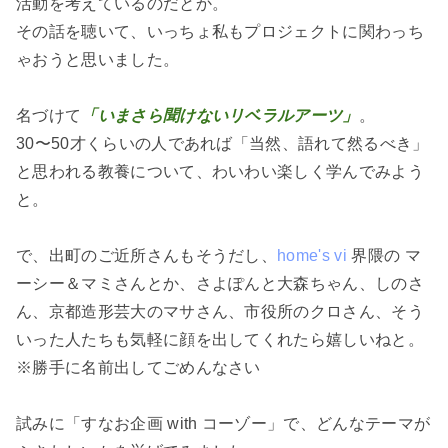
活動を考えているのだとか。
その話を聴いて、いっちょ私もプロジェクトに関わっち
ゃおうと思いました。
名づけて
「いまさら聞けないリベラルアーツ」
。
30〜50才くらいの人であれば「当然、語れて然るべき」
と思われる教養について、わいわい楽しく学んでみよう
と。
で、出町のご近所さんもそうだし、
home's vi
界隈の マ
ーシー＆マミさんとか、さよぽんと大森ちゃん、しのさ
ん、京都造形芸大のマサさん、市役所のクロさん、そう
いった人たちも気軽に顔を出してくれたら嬉しいねと。
※勝手に名前出してごめんなさい
試みに「すなお企画 with コーゾー」で、どんなテーマが