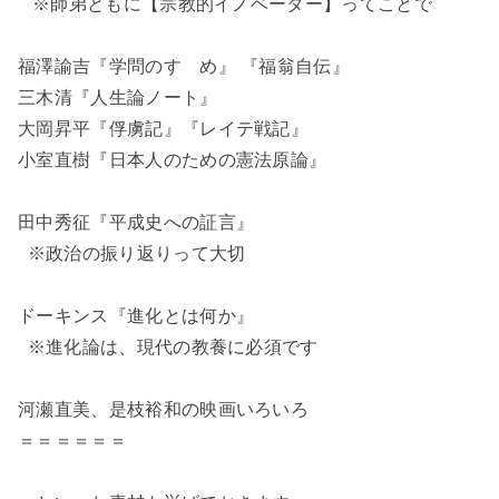
※師弟ともに【宗教的イノベーター】ってことで
福澤諭吉『学問のすゝめ』 『福翁自伝』
三木清『人生論ノート』
大岡昇平『俘虜記』『レイテ戦記』
小室直樹『日本人のための憲法原論』
田中秀征『平成史への証言』
※政治の振り返りって大切
ドーキンス『進化とは何か』
※進化論は、現代の教養に必須です
河瀬直美、是枝裕和の映画いろいろ
＝＝＝＝＝＝