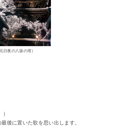
元日夜の八坂の塔）
、）
集』の最後に置いた歌を思い出します。