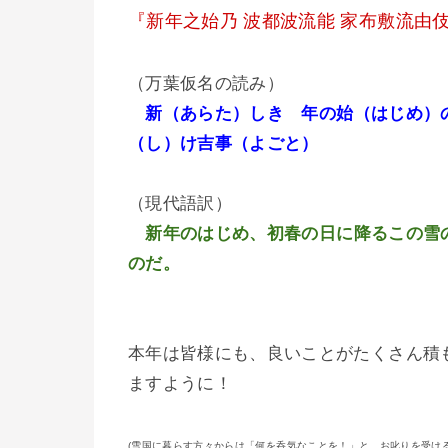
『新年之始乃 波都波流能 家布敷流由
（万葉仮名の読み）
新（あらた）しき 年の始（はじめ）
（し）け吉事（よごと）
（現代語訳）
新年のはじめ、初春の日に降るこの雪
のだ。
本年は皆様にも、良いことがたくさん積
ますように！
(雪国に暮らす方々からは「何を呑気なことを！」と、お叱りを受け