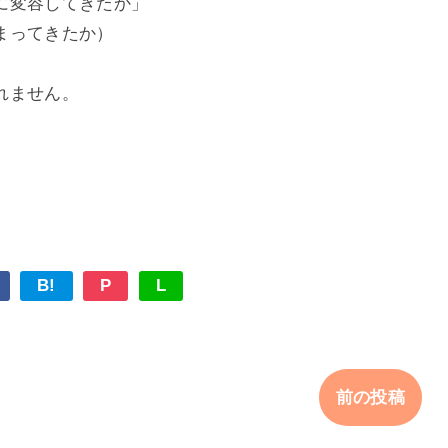
に変容してきたか」
まってきたか）
れません。
B!
P
L
前の投稿