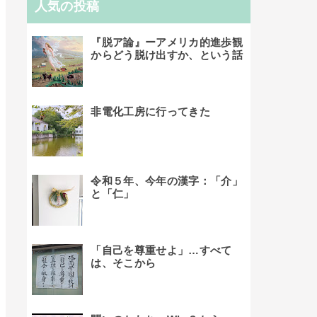
人気の投稿
『脱ア論』ーアメリカ的進歩観
からどう脱け出すか、という話
非電化工房に行ってきた
令和５年、今年の漢字：「介」
と「仁」
「自己を尊重せよ」…すべて
は、そこから