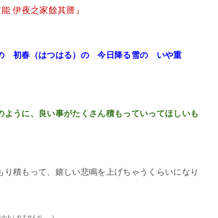
伎能 伊夜之家餘其謄』
の 初春（はつはる）の 今日降る雪の いや重
のように、良い事がたくさん積もっていってほしいも
もり積もって、嬉しい悲鳴を上げちゃうくらいになり
るかもしれませんが…。)