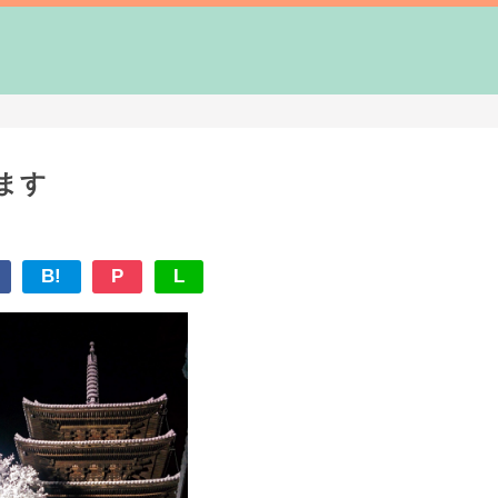
ます
B!
P
L