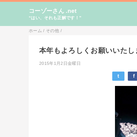
コーゾーさん .net
“はい、それも正解です！”
ホーム
/
その他
/
本年もよろしくお願いいたし
2015年1月2日金曜日
t
f