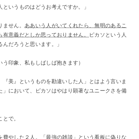
人というものはどうお考えですか。」
りません。
ああいう人がいてくれたら、無明のあるこ
ら有意義だとしか思っておりません。
ピカソという人
るんだろうと思います。」
いう印象、私もしばしば抱きます）
『美』というものを勘違いした人」とはよう言いま
た」において、ピカソはやはり顕著なユニークさを備
ことで。
費やした２人。「最強の雑談」という看板に偽りな