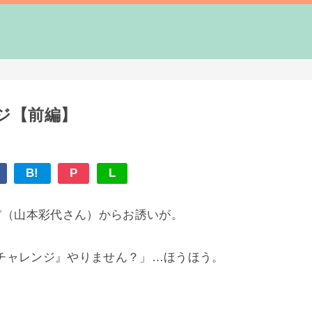
ジ【前編】
B!
P
L
”
（山本彩代さん）からお誘いが。
チャレンジ』やりません？」…ほうほう。