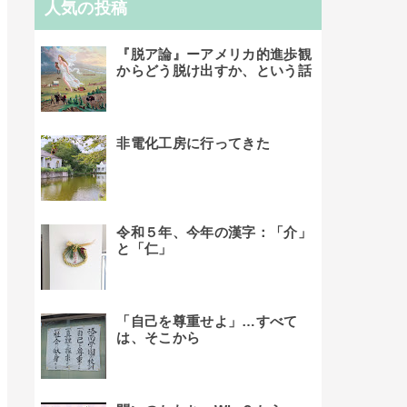
人気の投稿
『脱ア論』ーアメリカ的進歩観
からどう脱け出すか、という話
非電化工房に行ってきた
令和５年、今年の漢字：「介」
と「仁」
「自己を尊重せよ」…すべて
は、そこから