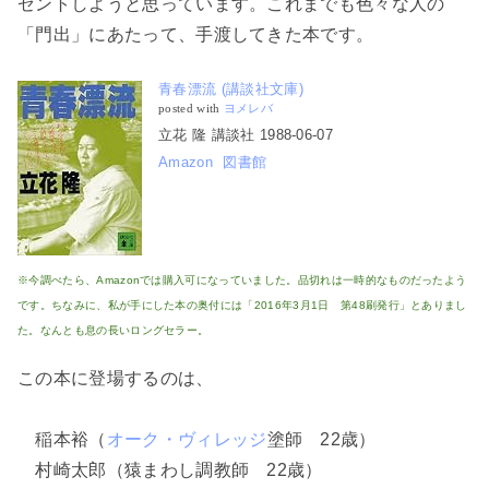
ゼントしようと思っています。これまでも色々な人の
「門出」にあたって、手渡してきた本です。
青春漂流 (講談社文庫)
posted with
ヨメレバ
立花 隆 講談社 1988-06-07
Amazon
図書館
※今調べたら、Amazonでは購入可になっていました。品切れは一時的なものだったよう
です。ちなみに、私が手にした本の奥付には「2016年3月1日 第48刷発行」とありまし
た。なんとも息の長いロングセラー。
この本に登場するのは、
稲本裕（
オーク・ヴィレッジ
塗師 22歳）
村崎太郎（猿まわし調教師 22歳）