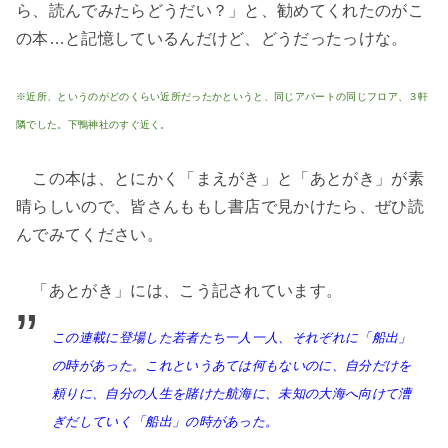
ら、読んでみたらどうだい？」と、勧めてくれたのがこ
の本…と記憶しているんだけど、どうだったっけな。
※近所、というのがどのくらい近所だったかというと、同じアパートの同じフロア、３軒
隣でした。下鴨神社のすぐ近く。
この本は、とにかく「まえがき」と「あとがき」が素
晴らしいので、皆さんももし書店で見かけたら、ぜひ読
んでみてください。
「あとがき」には、こう記されています。
この連載に登場した若者たち一人一人、それぞれに「船出」
の時があった。これというあては何もないのに、自分だけを
頼りに、自分の人生を賭けた航海に、未知の大海へ向けて漕
ぎだしていく「船出」の時があった。