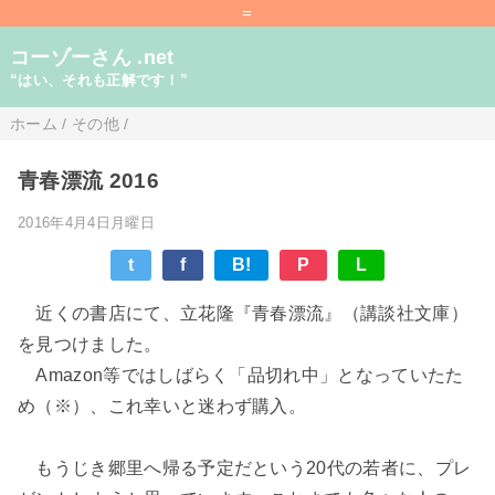
=
コーゾーさん .net
“はい、それも正解です！”
ホーム
/
その他
/
青春漂流 2016
2016年4月4日月曜日
t
f
B!
P
L
近くの書店にて、立花隆『青春漂流』（講談社文庫）
を見つけました。
Amazon等ではしばらく「品切れ中」となっていたた
め（※）、これ幸いと迷わず購入。
もうじき郷里へ帰る予定だという20代の若者に、プレ