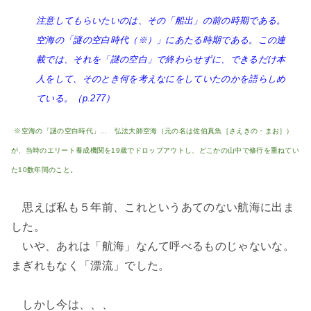
注意してもらいたいのは、その「船出」の前の時期である。
空海の「謎の空白時代（※）」にあたる時期である。この連
載では、それを「謎の空白」で終わらせずに、できるだけ本
人をして、そのとき何を考えなにをしていたのかを語らしめ
ている。（p.277）
※空海の「謎の空白時代」… 弘法大師空海（元の名は佐伯真魚［さえきの・まお］）
が、当時のエリート養成機関を19歳でドロップアウトし、どこかの山中で修行を重ねてい
た10数年間のこと。
思えば私も５年前、これというあてのない航海に出ま
した。
いや、あれは「航海」なんて呼べるものじゃないな。
まぎれもなく「漂流」でした。
しかし今は、、、