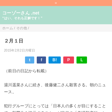
=
コーゾーさん .net
“はい、それも正解です！”
ホーム
/
その他
/
２月１日
2015年2月2日月曜日
t
f
B!
P
L
（前日の日記から転載）
湯川遥菜さんに続き、後藤健二さん殺害さる。朝のニュ
ース。
犯行グループにとっては「日本人の多くが目にすること