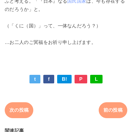
ふと考える。「『日本』なる
国民国家
は、今も存在する
のだろうか」と。
（「くに（国）」って、一体なんだろう？）
…お二人のご冥福をお祈り申し上げます。
t
f
B!
P
L
次の投稿
前の投稿
関連記事