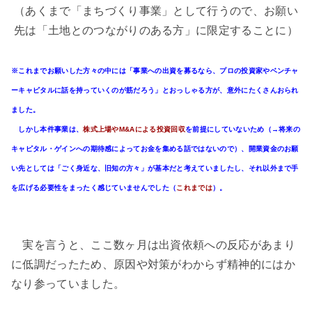
（あくまで「まちづくり事業」として行うので、お願い
先は「土地とのつながりのある方」に限定することに）
※これまでお願いした方々の中には「事業への出資を募るなら、プロの投資家やベンチャ
ーキャピタルに話を持っていくのが筋だろう」とおっしゃる方が、意外にたくさんおられ
ました。
しかし本件事業は、
株式上場やM&Aによる投資回収
を前提にしていないため（→将来の
キャピタル・ゲインへの期待感によってお金を集める話ではないので）、開業資金のお願
い先としては「ごく身近な、旧知の方々」が基本だと考えていましたし、それ以外まで手
を広げる必要性をまったく感じていませんでした（
これまでは
）。
実を言うと、ここ数ヶ月は出資依頼への反応があまり
に低調だったため、原因や対策がわからず精神的にはか
なり参っていました。