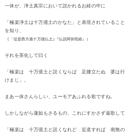
一休が、浄土真宗において説かれるお経の中に
「極楽浄土は十万億土のかなた」と表現されていること
を知り、
（
「従是西方過十万億仏土｣『仏説阿弥陀経』）
それを茶化して曰く
「極楽は 十万億土と説くならば 足腰立たぬ 婆は行
けまじ」。
まあ一休さんらしい、ユーモアあふれる歌ですね。
しかしながら蓮如もさるもの、これにすかさず返歌して
「極楽は 十万億土と説くなれど 近道すれば 南無の