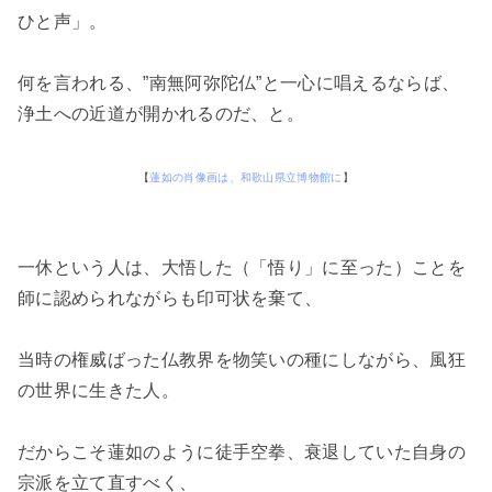
ひと声」。
何を言われる、”南無阿弥陀仏”と一心に唱えるならば、
浄土への近道が開かれるのだ、と。
【
蓮如の肖像画は、和歌山県立博物館に
】
一休という人は、大悟した（「悟り」に至った）ことを
師に認められながらも印可状を棄て、
当時の権威ばった仏教界を物笑いの種にしながら、風狂
の世界に生きた人。
だからこそ蓮如のように徒手空拳、衰退していた自身の
宗派を立て直すべく、