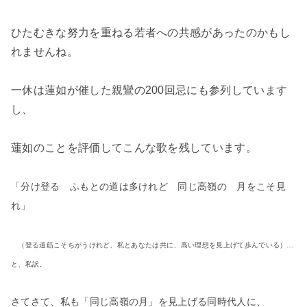
ひたむきな努力を重ねる若者への共感があったのかもし
れませんね。
一休は蓮如が催した親鸞の200回忌にも参列しています
し、
蓮如のことを評価してこんな歌を残しています。
「分け登る ふもとの道は多けれど 同じ高嶺の 月をこそ見
れ」
（登る
道筋こそちがうけれど、私とあなたは共に、高い理想を見上げて歩んでいる）…
と、私訳。
さてさて、私も「同じ高嶺の月」を見上げる同時代人に、