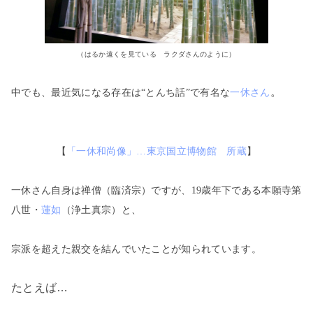
（はるか遠くを見ている ラクダさんのように）
。
中でも、最近気になる存在は
“とんち話”で有名な
一休さん
【
「一休和尚像」…東京国立博物館 所蔵
】
一休さん自身は禅僧（臨済宗）ですが、19歳年下である本願寺第
八世・
蓮如
（浄土真宗）と、
宗派を超えた親交を結んでいたことが知られています。
たとえば…