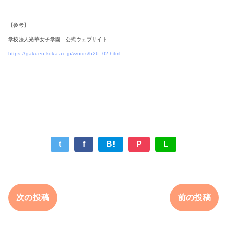
【参考】
学校法人光華女子学園 公式ウェブサイト
https://gakuen.koka.ac.jp/words/h26_02.html
t
f
B!
P
L
次の投稿
前の投稿